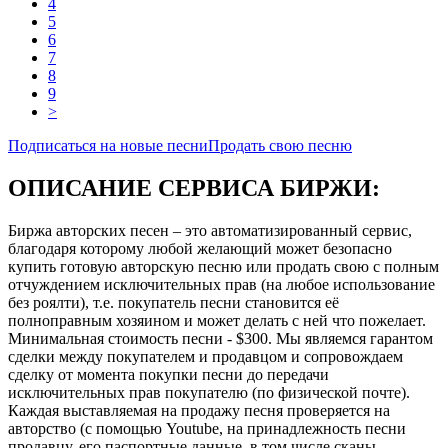
4
5
6
7
8
9
>
Подписаться на новые песни
Продать свою песню
ОПИСАНИЕ СЕРВИСА БИРЖИ:
Биржа авторских песен – это автоматизированный сервис,
благодаря которому любой желающий может безопасно
купить готовую авторскую песню или продать свою с полным
отчуждением исключительных прав (на любое использование
без роялти), т.е. покупатель песни становится её
полноправным хозяином и может делать с ней что пожелает.
Минимальная стоимость песни - $300. Мы являемся гарантом
сделки между покупателем и продавцом и сопровождаем
сделку от момента покупки песни до передачи
исключительных прав покупателю (по физической почте).
Каждая выставляемая на продажу песня проверяется на
авторство (с помощью Youtube, на принадлежность песни
продавцу, его паспортные данные, в том числе сканы