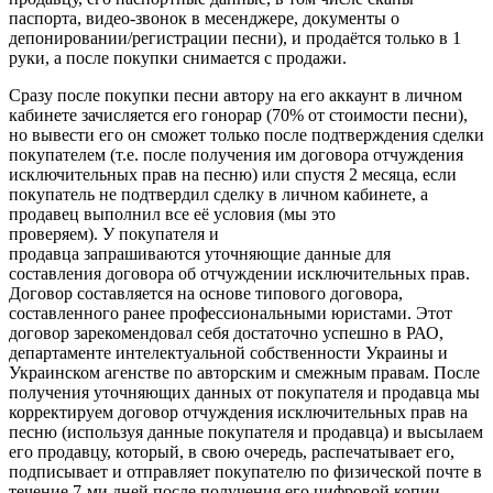
паспорта, видео-звонок в месенджере, документы о
депонировании/регистрации песни), и продаётся только в 1
руки, а после покупки снимается с продажи.
Сразу после покупки песни автору на его аккаунт в личном
кабинете зачисляется его гонорар (70% от стоимости песни),
но вывести его он сможет только после подтверждения сделки
покупателем (т.е. после получения им договора отчуждения
исключительных прав на песню) или спустя 2 месяца, если
покупатель не подтвердил сделку в личном кабинете, а
продавец выполнил все её условия (мы это
проверяем). У покупателя и
продавца запрашиваются уточняющие данные для
составления договора об отчуждении исключительных прав.
Договор составляется на основе типового договора,
составленного ранее профессиональными юристами. Этот
договор зарекомендовал себя достаточно успешно в РАО,
департаменте интелектуальной собственности Украины и
Украинском агенстве по авторским и смежным правам. После
получения уточняющих данных от покупателя и продавца мы
корректируем договор отчуждения исключительных прав на
песню (используя данные покупателя и продавца) и высылаем
его продавцу, который, в свою очередь, распечатывает его,
подписывает и отправляет покупателю по физической почте в
течение 7-ми дней после получения его цифровой копии.