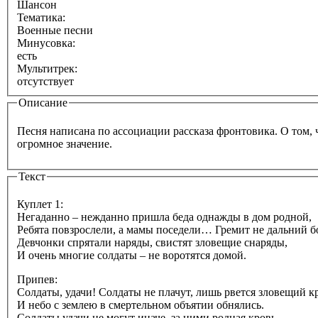
Шансон
Тематика:
Военные песни
Минусовка:
есть
Мультитрек:
отсутствует
Описание
Песня написана по ассоциации рассказа фронтовика. О том, ч
огромное значение.
Текст
Куплет 1:
Негаданно – нежданно пришла беда однажды в дом родной,
Ребята повзрослели, а мамы поседели… Гремит не дальний 
Девчонки спрятали наряды, свистят зловещие снаряды,
И очень многие солдаты – не воротятся домой.
Припев:
Солдаты, удачи! Солдаты не плачут, лишь рвется зловещий к
И небо с землею в смертельном объятии обнялись.
Солдаты удачи не могут иначе, за ними родная кровь.