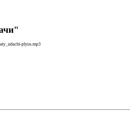
ачи
"
ldaty_udachi-plyus.mp3