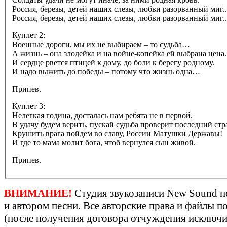
Россия, березы, детей наших слезы, любви разорванный миг..
Россия, березы, детей наших слезы, любви разорванный миг..
Куплет 2:
Военные дороги, мы их не выбираем – то судьба…
А жизнь – она злодейка и на войне-копейка ей выбрана цена.
И сердце рвется птицей к дому, до боли к берегу родному.
И надо выжить до победы – потому что жизнь одна…
Припев.
Куплет 3:
Нелегкая година, досталась нам ребята не в первой.
В удачу будем верить, пускай судьба проверит последний ст
Крушить врага пойдем во славу, России Матушки Державы!
И где то мама молит бога, чтоб вернулся сын живой.
Припев.
ВНИМАНИЕ!
Студия звукозаписи New Sound не
и автором песни. Все авторские права и файлы 
(после получения договора отчуждения исключит