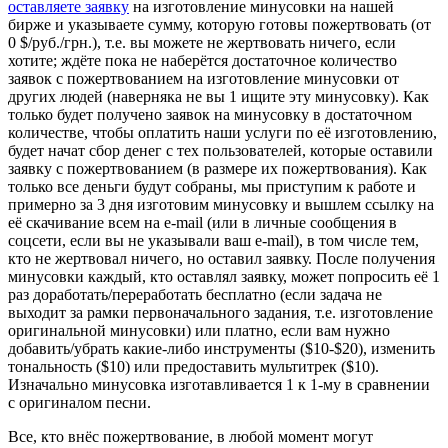
оставляете заявку
на изготовление минусовки на нашей
бирже и указываете сумму, которую готовы пожертвовать (от
0 $/руб./грн.), т.е. вы можете не жертвовать ничего, если
хотите; ждёте пока не наберётся достаточное количество
заявок с пожертвованием на изготовление минусовки от
других людей (наверняка не вы 1 ищите эту минусовку). Как
только будет получено заявок на минусовку в достаточном
количестве, чтобы оплатить наши услуги по её изготовлению,
будет начат сбор денег с тех пользователей, которые оставили
заявку с пожертвованием (в размере их пожертвования). Как
только все деньги будут собраны, мы приступим к работе и
примерно за 3 дня изготовим минусовку и вышлем ссылку на
её скачивание всем на e-mail (или в личные сообщения в
соцсети, если вы не указывали ваш e-mail), в том числе тем,
кто не жертвовал ничего, но оставил заявку. После получения
минусовки каждый, кто оставлял заявку, может попросить её 1
раз доработать/переработать бесплатно (если задача не
выходит за рамки первоначального задания, т.е. изготовление
оригинальной минусовки) или платно, если вам нужно
добавить/убрать какие-либо инструменты ($10-$20), изменить
тональность ($10) или предоставить мультитрек ($10).
Изначально минусовка изготавливается 1 к 1-му в сравнении
с оригиналом песни.
Все, кто внёс пожертвование, в любой момент могут