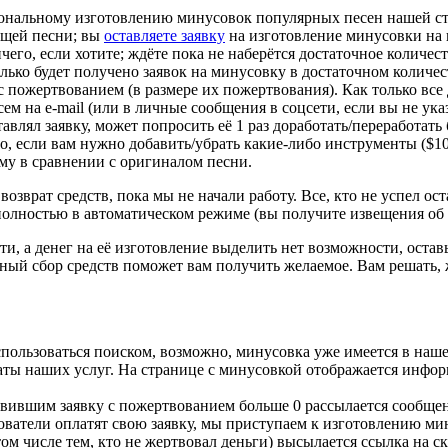
ональному изготовлению минусовок популярных песен нашей сту
ющей песни; вы
оставляете заявку
на изготовление минусовки на 
 ничего, если хотите; ждёте пока не наберётся достаточное колич
лько будет получено заявок на минусовку в достаточном количес
у с пожертвованием (в размере их пожертвования). Как только все
 на e-mail (или в личные сообщения в соцсети, если вы не указы
авлял заявку, может попросить её 1 раз доработать/переработать
о, если вам нужно добавить/убрать какие-либо инструменты ($10
-му в сравнении с оригиналом песни.
озврат средств, пока мы не начали работу. Все, кто не успел ост
 полностью в автоматическом режиме (вы получите извещения об о
ти, а денег на её изготовление выделить нет возможности, остав
ый сбор средств поможет вам получить желаемое. Вам решать, 
спользоваться поиском, возможно, минусовка уже имеется в наше
латы наших услуг. На странице с минусовкой отображается инфор
тавившим заявку с пожертвованием больше 0 рассылается сообщен
льзователи оплатят свою заявку, мы приступаем к изготовлению м
том числе тем, кто не жертвовал деньги) высылается ссылка на 