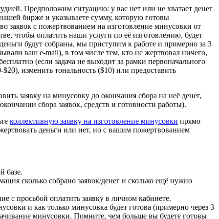
дией. Предположим ситуацию: у вас нет или не хватает денег
нашей бирже и указываете сумму, которую готовы
ество заявок с пожертвованием на изготовление минусовки от
тве, чтобы оплатить наши услуги по её изготовлению, будет
 деньги будут собраны, мы приступим к работе и примерно за 3
вали ваш e-mail), в том числе тем, кто не жертвовал ничего,
 бесплатно (если задача не выходит за рамки первоначального
-$20), изменить тональность ($10) или предоставить
авить заявку на минусовку до окончания сбора на неё денег,
кончании сбора заявок, средств и готовности работы).
ьте
коллективную заявку на изготовление минусовки
прямо
жертвовать деньги или нет, но с вашим пожертвованием
й базе.
мация сколько собрано заявок/денег и сколько ещё нужно
ие с просьбой оплатить заявку в личном кабинете.
инусовки и как только минусовка будет готова (примерно через 3
скачивание минусовки. Помните, чем больше вы будете готовы