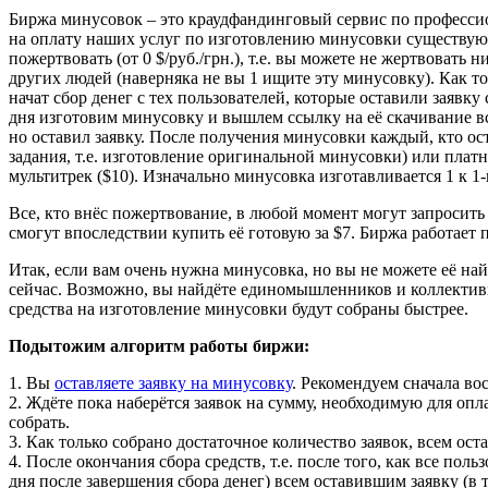
Биржа минусовок – это краудфандинговый сервис по професси
на оплату наших услуг по изготовлению минусовки существу
пожертвовать (от 0 $/руб./грн.), т.е. вы можете не жертвовать
других людей (наверняка не вы 1 ищите эту минусовку). Как то
начат сбор денег с тех пользователей, которые оставили заявк
дня изготовим минусовку и вышлем ссылку на её скачивание всем
но оставил заявку. После получения минусовки каждый, кто ост
задания, т.е. изготовление оригинальной минусовки) или платн
мультитрек ($10). Изначально минусовка изготавливается 1 к 1
Все, кто внёс пожертвование, в любой момент могут запросить в
смогут впоследствии купить её готовую за $7. Биржа работает
Итак, если вам очень нужна минусовка, но вы не можете её най
сейчас. Возможно, вы найдёте единомышленников и коллективн
средства на изготовление минусовки будут собраны быстрее.
Подытожим алгоритм работы биржи:
1. Вы
оставляете заявку на минусовку
. Рекомендуем сначала во
2. Ждёте пока наберётся заявок на сумму, необходимую для оп
собрать.
3. Как только собрано достаточное количество заявок, всем ос
4. После окончания сбора средств, т.е. после того, как все по
дня после завершения сбора денег) всем оставившим заявку (в 