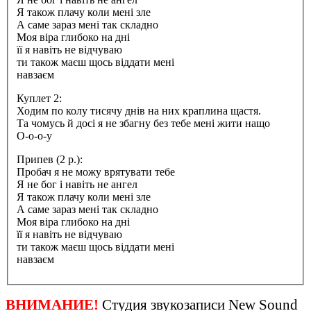
Я також плачу коли мені зле
А саме зараз мені так складно
Моя віра глибоко на дні
її я навіть не відчуваю
ти також маєш щось віддати мені
навзаєм
Куплет 2:
Ходим по колу тисячу днів на них краплина щастя.
Та чомусь й досі я не збагну без тебе мені жити нащо
О-о-о-у
Припев (2 р.):
Пробач я не можу врятувати тебе
Я не бог і навіть не ангел
Я також плачу коли мені зле
А саме зараз мені так складно
Моя віра глибоко на дні
її я навіть не відчуваю
ти також маєш щось віддати мені
навзаєм
ВНИМАНИЕ!
Студия звукозаписи New Sound