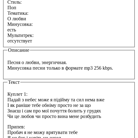
Стиль:
Поп
Тематика:
О любви
Минусовка:
есть
Мультитрек:
отсутствует
Описание
Песня о любви, энергичная.
Минусовка песни только в формате mp3 256 kbps.
Текст
Куплет 1:
Падай з небес може я підійму та сил нема вже
І як раніше тебе обніму просто не за що
Знаєш і сам про мої почуття болить у грудях
Чи це любов чи просто вина мене розбудить
Припев:
Пробач я не можу врятувати тебе
Я не бог і навіть не ангел