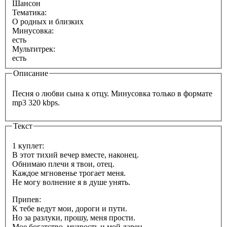
Шансон
Тематика:
О родных и близких
Минусовка:
есть
Мультитрек:
есть
Описание
Песня о любви сына к отцу. Минусовка только в формате
mp3 320 kbps.
Текст
1 куплет:
В этот тихий вечер вместе, наконец.
Обнимаю плечи я твои, отец.
Каждое мгновенье трогает меня.
Не могу волнение я в душе унять.
Припев:
К тебе ведут мои, дороги и пути.
Но за разлуки, прошу, меня прости.
Мое богатство, мудрость и мой ларец.