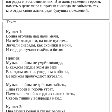
наградах и воспоминаниях. Это дань уважения героям,
память о цене мира и призыв никогда не забывать тех,
кто отдал свою жизнь ради будущих поколений.
Текст
Куплет 1:
Война оголила над нами мечи,
На небе холодном, на поле пустом...
Звучали снаряды, как скрипки в ночи,
И сердце стучало тяжёлым битом.
Припев:
Музыка войны не умрёт никогда,
В каждом сердце эхом до зари,
В каждом имени, ушедшем в облака,
Её криком пробуждают журавли.
Музыка войны не даёт нам забыть,
Лица героев и горечь утрат,
Памятью вечной в сердцах наших жить,
Сквозь тишину возвращая назад.
Куплет 2:
Она звучит бедой в глазах ребёнка,