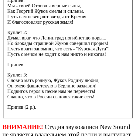
Припев:
Мы - своей Отчизны верные сыны,
Как Георгий Жуков смелы и сильны,
Путь нам освещают звезды от Кремля
И благословляет русская земля!
Куплет 2:
Думал враг, что Ленинград погибнет до поры...
Но блокады страшной Жуков совершил прорыв!
Пусть враги запомнят, что есть - "Курская Дуга"!
Пусть с мечом не ходит к нам никто и никогда!
Припев.
Куплет 3:
Словно мать родную, Жуков Родину любил,
Он змею фашистскую в Берлине раздавил!
Подвигов героя в песне нам не перечесть!
Славно, что в России сыновья такие есть!
Припев (2 р.).
ВНИМАНИЕ!
Студия звукозаписи New Sound
не является владельцем этой песни и выступает