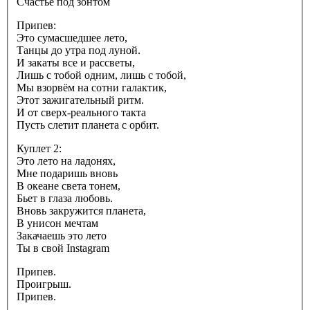
Счастье под зонтом
Припев:
Это сумасшедшее лето,
Танцы до утра под луной.
И закаты все и рассветы,
Лишь с тобой одним, лишь с тобой,
Мы взорвём на сотни галактик,
Этот зажигательный ритм.
И от сверх-реального такта
Пусть слетит планета с орбит.
Куплет 2:
Это лето на ладонях,
Мне подаришь вновь
В океане света тонем,
Бьет в глаза любовь.
Вновь закружится планета,
В унисон мечтам
Закачаешь это лето
Ты в свой Instagram
Припев.
Проигрыш.
Припев.