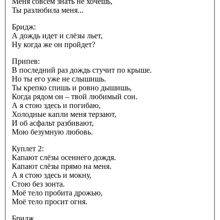
Меня совсем знать не хочешь,
Ты разлюбила меня...
Бридж:
А дождь идет и слёзы льет,
Ну когда же он пройдет?
Припев:
В последний раз дождь стучит по крыше.
Но ты его уже не слышишь.
Ты крепко спишь и ровно дышишь,
Когда рядом он – твой любимый сон.
А я стою здесь и погибаю,
Холодные капли меня терзают,
И об асфальт разбивают,
Мою безумную любовь.
Куплет 2:
Капают слёзы осеннего дождя.
Капают слёзы прямо на меня.
А я стою здесь и мокну,
Стою без зонта.
Моё тело пробита дрожью,
Моё тело просит огня.
Бридж.