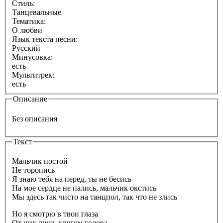
Стиль:
Танцевальные
Тематика:
О любви
Язык текста песни:
Русский
Минусовка:
есть
Мультитрек:
есть
Описание
Без описания
Текст
Мальчик постой
Не торопись
Я знаю тебя на перед, ты не бесись
На мое сердце не пались, мальчик окстись
Мы здесь так чисто на танцпол, так что не злись
Но я смотрю в твои глаза
От них лишь кругом голова