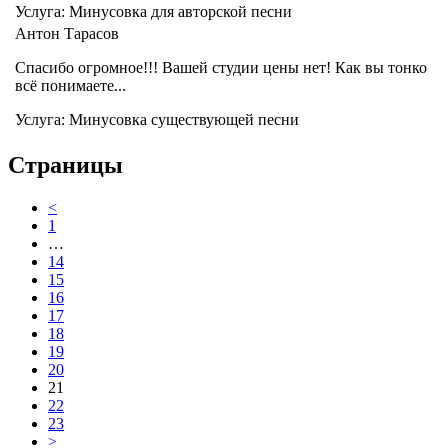
Услуга: Минусовка для авторской песни
Антон Тарасов
Спасибо огромное!!! Вашей студии цены нет! Как вы тонко
всё понимаете...
Услуга: Минусовка существующей песни
Страницы
<
1
…
14
15
16
17
18
19
20
21
22
23
>