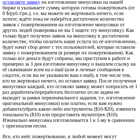
оставляете заявку
на изготовление минусовки на нашей
бирже и указываете сумму, которую готовы пожертвовать (от
0 $/руб./грн.), т.е. вы можете не жертвовать ничего, если
хотите; ждёте пока не наберётся достаточное количество
заявок с пожертвованием на изготовление минусовки от
других людей (наверняка не вы 1 ищите эту минусовку). Как
только будет получено заявок на минусовку в достаточном
количестве, чтобы оплатить наши услуги по её изготовлению,
будет начат сбор денег с тех пользователей, которые оставили
заявку с пожертвованием (в размере их пожертвования). Как
только все деньги будут собраны, мы приступим к работе и
примерно за 3 дня изготовим минусовку и вышлем ссылку на
её скачивание всем на e-mail (или в личные сообщения в
соцсети, если вы не указывали ваш e-mail), в том числе тем,
кто не жертвовал ничего, но оставил заявку. После получения
минусовки каждый, кто оставлял заявку, может попросить её 1
раз доработать/переработать бесплатно (если задача не
выходит за рамки первоначального задания, т.е. изготовление
оригинальной минусовки) или платно, если вам нужно
добавить/убрать какие-либо инструменты ($10-$20), изменить
тональность ($10) или предоставить мультитрек ($10).
Изначально минусовка изготавливается 1 к 1-му в сравнении
с оригиналом песни.
Все, кто внёс пожертвование, в любой момент могут