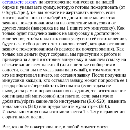
оставляете заявку
на изготовление минусовки на нашей
бирже и указываете сумму, которую готовы пожертвовать (от
0 $/руб./грн.), т.е. вы можете не жертвовать ничего, если
хотите; ждёте пока не наберётся достаточное количество
заявок с пожертвованием на изготовление минусовки от
других людей (наверняка не вы 1 ищите эту минусовку). Как
только будет получено заявок на минусовку в достаточном
количестве, чтобы оплатить наши услуги по её изготовлению,
будет начат сбор денег с тех пользователей, которые оставили
заявку с пожертвованием (в размере их пожертвования). Как
только все деньги будут собраны, мы приступим к работе и
примерно за 3 дня изготовим минусовку и вышлем ссылку на
её скачивание всем на e-mail (или в личные сообщения в
соцсети, если вы не указывали ваш e-mail), в том числе тем,
кто не жертвовал ничего, но оставил заявку. После получения
минусовки каждый, кто оставлял заявку, может попросить её 1
раз доработать/переработать бесплатно (если задача не
выходит за рамки первоначального задания, т.е. изготовление
оригинальной минусовки) или платно, если вам нужно
добавить/убрать какие-либо инструменты ($10-$20), изменить
тональность ($10) или предоставить мультитрек ($10).
Изначально минусовка изготавливается 1 к 1-му в сравнении
с оригиналом песни.
Все, кто внёс пожертвование, в любой момент могут