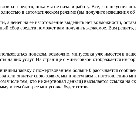
озврат средств, пока мы не начали работу. Все, кто не успел ост
 полностью в автоматическом режиме (вы получите извещения об о
ти, а денег на её изготовление выделить нет возможности, остав
ый сбор средств поможет вам получить желаемое. Вам решать, 
спользоваться поиском, возможно, минусовка уже имеется в наше
латы наших услуг. На странице с минусовкой отображается инфор
тавившим заявку с пожертвованием больше 0 рассылается сообщен
льзователи оплатят свою заявку, мы приступаем к изготовлению м
том числе тем, кто не жертвовал деньги) высылается ссылка на 
мму и тем быстрее минусовка будет готова.