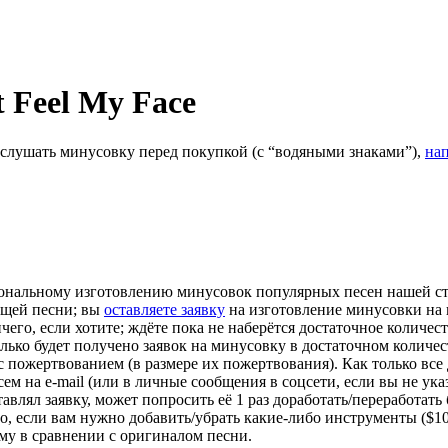
 Feel My Face
ослушать минусовку перед покупкой (с “водяными знаками”),
на
ональному изготовлению минусовок популярных песен нашей сту
ющей песни; вы
оставляете заявку
на изготовление минусовки на 
 ничего, если хотите; ждёте пока не наберётся достаточное колич
лько будет получено заявок на минусовку в достаточном количес
у с пожертвованием (в размере их пожертвования). Как только все
 на e-mail (или в личные сообщения в соцсети, если вы не указы
авлял заявку, может попросить её 1 раз доработать/переработать
о, если вам нужно добавить/убрать какие-либо инструменты ($10
-му в сравнении с оригиналом песни.