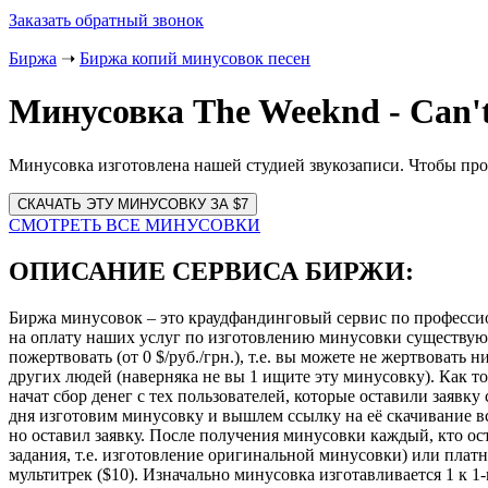
Заказать обратный звонок
Биржа
➝
Биржа копий минусовок песен
Минусовка The Weeknd - Can't
Минусовка изготовлена нашей студией звукозаписи. Чтобы пр
Website
URL
СМОТРЕТЬ ВСЕ МИНУСОВКИ
ОПИСАНИЕ СЕРВИСА БИРЖИ:
Биржа минусовок – это краудфандинговый сервис по професси
на оплату наших услуг по изготовлению минусовки существу
пожертвовать (от 0 $/руб./грн.), т.е. вы можете не жертвовать
других людей (наверняка не вы 1 ищите эту минусовку). Как то
начат сбор денег с тех пользователей, которые оставили заявк
дня изготовим минусовку и вышлем ссылку на её скачивание всем
но оставил заявку. После получения минусовки каждый, кто ост
задания, т.е. изготовление оригинальной минусовки) или платн
мультитрек ($10). Изначально минусовка изготавливается 1 к 1