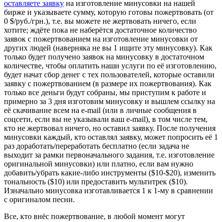
оставляете заявку
на изготовление минусовки на нашей
бирже и указываете сумму, которую готовы пожертвовать (от
0 $/руб./грн.), т.е. вы можете не жертвовать ничего, если
хотите; ждёте пока не наберётся достаточное количество
заявок с пожертвованием на изготовление минусовки от
других людей (наверняка не вы 1 ищите эту минусовку). Как
только будет получено заявок на минусовку в достаточном
количестве, чтобы оплатить наши услуги по её изготовлению,
будет начат сбор денег с тех пользователей, которые оставили
заявку с пожертвованием (в размере их пожертвования). Как
только все деньги будут собраны, мы приступим к работе и
примерно за 3 дня изготовим минусовку и вышлем ссылку на
её скачивание всем на e-mail (или в личные сообщения в
соцсети, если вы не указывали ваш e-mail), в том числе тем,
кто не жертвовал ничего, но оставил заявку. После получения
минусовки каждый, кто оставлял заявку, может попросить её 1
раз доработать/переработать бесплатно (если задача не
выходит за рамки первоначального задания, т.е. изготовление
оригинальной минусовки) или платно, если вам нужно
добавить/убрать какие-либо инструменты ($10-$20), изменить
тональность ($10) или предоставить мультитрек ($10).
Изначально минусовка изготавливается 1 к 1-му в сравнении
с оригиналом песни.
Все, кто внёс пожертвование, в любой момент могут