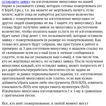
оставляете заявку
на изготовление минусовки на нашей
бирже и указываете сумму, которую готовы пожертвовать (от
0 $/руб./грн.), т.е. вы можете не жертвовать ничего, если
хотите; ждёте пока не наберётся достаточное количество
заявок с пожертвованием на изготовление минусовки от
других людей (наверняка не вы 1 ищите эту минусовку). Как
только будет получено заявок на минусовку в достаточном
количестве, чтобы оплатить наши услуги по её изготовлению,
будет начат сбор денег с тех пользователей, которые оставили
заявку с пожертвованием (в размере их пожертвования). Как
только все деньги будут собраны, мы приступим к работе и
примерно за 3 дня изготовим минусовку и вышлем ссылку на
её скачивание всем на e-mail (или в личные сообщения в
соцсети, если вы не указывали ваш e-mail), в том числе тем,
кто не жертвовал ничего, но оставил заявку. После получения
минусовки каждый, кто оставлял заявку, может попросить её 1
раз доработать/переработать бесплатно (если задача не
выходит за рамки первоначального задания, т.е. изготовление
оригинальной минусовки) или платно, если вам нужно
добавить/убрать какие-либо инструменты ($10-$20), изменить
тональность ($10) или предоставить мультитрек ($10).
Изначально минусовка изготавливается 1 к 1-му в сравнении
с оригиналом песни.
Все, кто внёс пожертвование, в любой момент могут