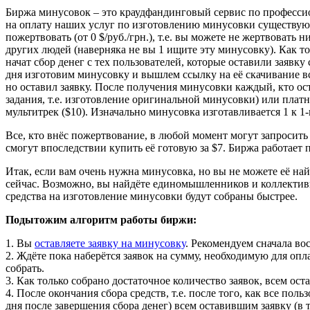
Биржа минусовок – это краудфандинговый сервис по професси
на оплату наших услуг по изготовлению минусовки существу
пожертвовать (от 0 $/руб./грн.), т.е. вы можете не жертвовать
других людей (наверняка не вы 1 ищите эту минусовку). Как то
начат сбор денег с тех пользователей, которые оставили заявк
дня изготовим минусовку и вышлем ссылку на её скачивание всем
но оставил заявку. После получения минусовки каждый, кто ост
задания, т.е. изготовление оригинальной минусовки) или платн
мультитрек ($10). Изначально минусовка изготавливается 1 к 1
Все, кто внёс пожертвование, в любой момент могут запросить в
смогут впоследствии купить её готовую за $7. Биржа работает
Итак, если вам очень нужна минусовка, но вы не можете её най
сейчас. Возможно, вы найдёте единомышленников и коллективн
средства на изготовление минусовки будут собраны быстрее.
Подытожим алгоритм работы биржи:
1. Вы
оставляете заявку на минусовку
. Рекомендуем сначала во
2. Ждёте пока наберётся заявок на сумму, необходимую для оп
собрать.
3. Как только собрано достаточное количество заявок, всем ос
4. После окончания сбора средств, т.е. после того, как все по
дня после завершения сбора денег) всем оставившим заявку (в 