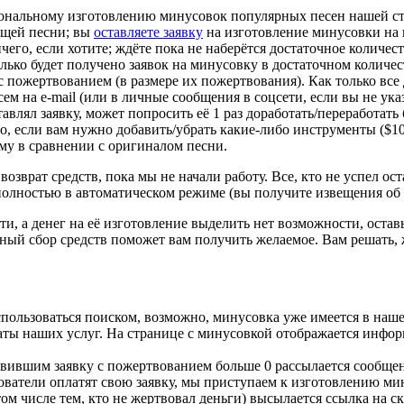
ональному изготовлению минусовок популярных песен нашей сту
ющей песни; вы
оставляете заявку
на изготовление минусовки на 
 ничего, если хотите; ждёте пока не наберётся достаточное колич
лько будет получено заявок на минусовку в достаточном количес
у с пожертвованием (в размере их пожертвования). Как только все
 на e-mail (или в личные сообщения в соцсети, если вы не указы
авлял заявку, может попросить её 1 раз доработать/переработать
о, если вам нужно добавить/убрать какие-либо инструменты ($10
-му в сравнении с оригиналом песни.
озврат средств, пока мы не начали работу. Все, кто не успел ост
 полностью в автоматическом режиме (вы получите извещения об о
ти, а денег на её изготовление выделить нет возможности, остав
ый сбор средств поможет вам получить желаемое. Вам решать, 
спользоваться поиском, возможно, минусовка уже имеется в наше
латы наших услуг. На странице с минусовкой отображается инфор
тавившим заявку с пожертвованием больше 0 рассылается сообщен
льзователи оплатят свою заявку, мы приступаем к изготовлению м
том числе тем, кто не жертвовал деньги) высылается ссылка на 