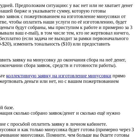
дией. Предположим ситуацию: у вас нет или не хватает денег
нашей бирже и указываете сумму, которую готовы
ество заявок с пожертвованием на изготовление минусовки от
тве, чтобы оплатить наши услуги по её изготовлению, будет
 деньги будут собраны, мы приступим к работе и примерно за 3
вали ваш e-mail), в том числе тем, кто не жертвовал ничего,
 бесплатно (если задача не выходит за рамки первоначального
-$20), изменить тональность ($10) или предоставить
авить заявку на минусовку до окончания сбора на неё денег,
кончании сбора заявок, средств и готовности работы).
ьте
коллективную заявку на изготовление минусовки
прямо
жертвовать деньги или нет, но с вашим пожертвованием
й базе.
мация сколько собрано заявок/денег и сколько ещё нужно
ие с просьбой оплатить заявку в личном кабинете.
инусовки и как только минусовка будет готова (примерно через 3
скачивание минусовки. Помните, чем больше вы будете готовы