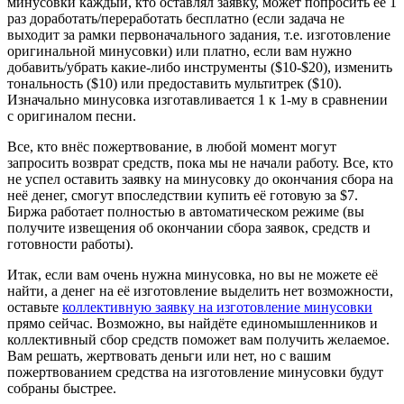
минусовки каждый, кто оставлял заявку, может попросить её 1
раз доработать/переработать бесплатно (если задача не
выходит за рамки первоначального задания, т.е. изготовление
оригинальной минусовки) или платно, если вам нужно
добавить/убрать какие-либо инструменты ($10-$20), изменить
тональность ($10) или предоставить мультитрек ($10).
Изначально минусовка изготавливается 1 к 1-му в сравнении
с оригиналом песни.
Все, кто внёс пожертвование, в любой момент могут
запросить возврат средств, пока мы не начали работу. Все, кто
не успел оставить заявку на минусовку до окончания сбора на
неё денег, смогут впоследствии купить её готовую за $7.
Биржа работает полностью в автоматическом режиме (вы
получите извещения об окончании сбора заявок, средств и
готовности работы).
Итак, если вам очень нужна минусовка, но вы не можете её
найти, а денег на её изготовление выделить нет возможности,
оставьте
коллективную заявку на изготовление минусовки
прямо сейчас. Возможно, вы найдёте единомышленников и
коллективный сбор средств поможет вам получить желаемое.
Вам решать, жертвовать деньги или нет, но с вашим
пожертвованием средства на изготовление минусовки будут
собраны быстрее.