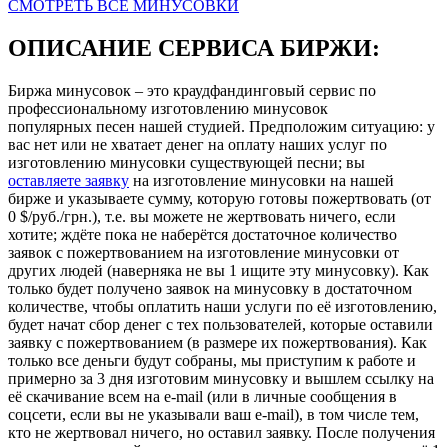
СМОТРЕТЬ ВСЕ МИНУСОВКИ
ОПИСАНИЕ СЕРВИСА БИРЖИ:
Биржа минусовок – это краудфандинговый сервис по
профессиональному изготовлению минусовок
популярных песен нашей студией. Предположим ситуацию: у
вас нет или не хватает денег на оплату наших услуг по
изготовлению минусовки существующей песни; вы
оставляете заявку
на изготовление минусовки на нашей
бирже и указываете сумму, которую готовы пожертвовать (от
0 $/руб./грн.), т.е. вы можете не жертвовать ничего, если
хотите; ждёте пока не наберётся достаточное количество
заявок с пожертвованием на изготовление минусовки от
других людей (наверняка не вы 1 ищите эту минусовку). Как
только будет получено заявок на минусовку в достаточном
количестве, чтобы оплатить наши услуги по её изготовлению,
будет начат сбор денег с тех пользователей, которые оставили
заявку с пожертвованием (в размере их пожертвования). Как
только все деньги будут собраны, мы приступим к работе и
примерно за 3 дня изготовим минусовку и вышлем ссылку на
её скачивание всем на e-mail (или в личные сообщения в
соцсети, если вы не указывали ваш e-mail), в том числе тем,
кто не жертвовал ничего, но оставил заявку. После получения