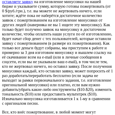
оставляете заявку
на изготовление минусовки на нашей
бирже и указываете сумму, которую готовы пожертвовать (от
0 $/руб./грн.), т.е. вы можете не жертвовать ничего, если
хотите; ждёте пока не наберётся достаточное количество
заявок с пожертвованием на изготовление минусовки от
других людей (наверняка не вы 1 ищите эту минусовку). Как
только будет получено заявок на минусовку в достаточном
количестве, чтобы оплатить наши услуги по её изготовлению,
будет начат сбор денег с тех пользователей, которые оставили
заявку с пожертвованием (в размере их пожертвования). Как
только все деньги будут собраны, мы приступим к работе и
примерно за 3 дня изготовим минусовку и вышлем ссылку на
её скачивание всем на e-mail (или в личные сообщения в
соцсети, если вы не указывали ваш e-mail), в том числе тем,
кто не жертвовал ничего, но оставил заявку. После получения
минусовки каждый, кто оставлял заявку, может попросить её 1
раз доработать/переработать бесплатно (если задача не
выходит за рамки первоначального задания, т.е. изготовление
оригинальной минусовки) или платно, если вам нужно
добавить/убрать какие-либо инструменты ($10-$20), изменить
тональность ($10) или предоставить мультитрек ($10).
Изначально минусовка изготавливается 1 к 1-му в сравнении
с оригиналом песни.
Все, кто внёс пожертвование, в любой момент могут