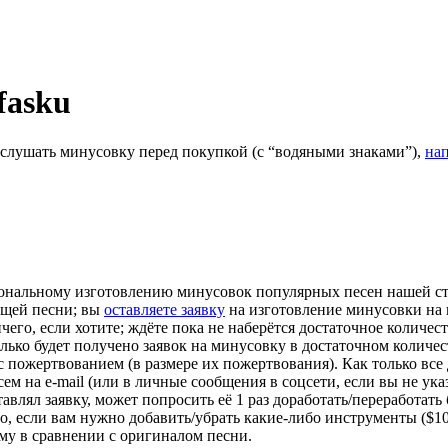
fasku
ослушать минусовку перед покупкой (с “водяными знаками”),
на
ональному изготовлению минусовок популярных песен нашей сту
ющей песни; вы
оставляете заявку
на изготовление минусовки на 
 ничего, если хотите; ждёте пока не наберётся достаточное колич
лько будет получено заявок на минусовку в достаточном количес
у с пожертвованием (в размере их пожертвования). Как только все
 на e-mail (или в личные сообщения в соцсети, если вы не указы
авлял заявку, может попросить её 1 раз доработать/переработать
о, если вам нужно добавить/убрать какие-либо инструменты ($10
-му в сравнении с оригиналом песни.