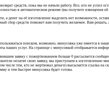
озврат средств, пока мы не начали работу. Все, кто не успел ост
 полностью в автоматическом режиме (вы получите извещения об о
ти, а денег на её изготовление выделить нет возможности, остав
ый сбор средств поможет вам получить желаемое. Вам решать, 
спользоваться поиском, возможно, минусовка уже имеется в наше
латы наших услуг. На странице с минусовкой отображается инфор
тавившим заявку с пожертвованием больше 0 рассылается сообщен
льзователи оплатят свою заявку, мы приступаем к изготовлению м
том числе тем, кто не жертвовал деньги) высылается ссылка на 
мму и тем быстрее минусовка будет готова.