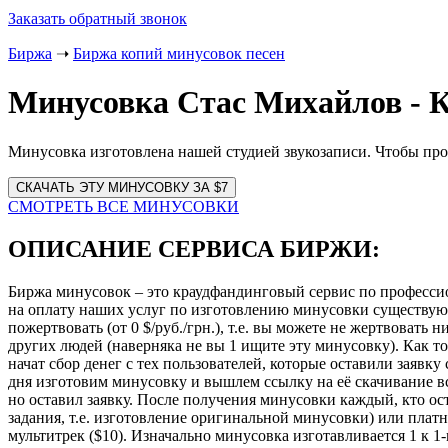
Заказать обратный звонок
Биржа
➝
Биржа копий минусовок песен
Минусовка Стас Михайлов - К
Минусовка изготовлена нашей студией звукозаписи. Чтобы пр
Website
URL
СМОТРЕТЬ ВСЕ МИНУСОВКИ
ОПИСАНИЕ СЕРВИСА БИРЖИ:
Биржа минусовок – это краудфандинговый сервис по професси
на оплату наших услуг по изготовлению минусовки существу
пожертвовать (от 0 $/руб./грн.), т.е. вы можете не жертвовать
других людей (наверняка не вы 1 ищите эту минусовку). Как то
начат сбор денег с тех пользователей, которые оставили заявк
дня изготовим минусовку и вышлем ссылку на её скачивание всем
но оставил заявку. После получения минусовки каждый, кто ост
задания, т.е. изготовление оригинальной минусовки) или платн
мультитрек ($10). Изначально минусовка изготавливается 1 к 1