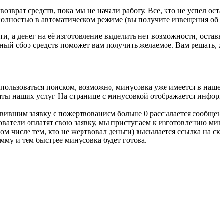
озврат средств, пока мы не начали работу. Все, кто не успел ост
 полностью в автоматическом режиме (вы получите извещения об о
ти, а денег на её изготовление выделить нет возможности, остав
ый сбор средств поможет вам получить желаемое. Вам решать, 
спользоваться поиском, возможно, минусовка уже имеется в наше
латы наших услуг. На странице с минусовкой отображается инфор
тавившим заявку с пожертвованием больше 0 рассылается сообщен
льзователи оплатят свою заявку, мы приступаем к изготовлению м
том числе тем, кто не жертвовал деньги) высылается ссылка на 
мму и тем быстрее минусовка будет готова.