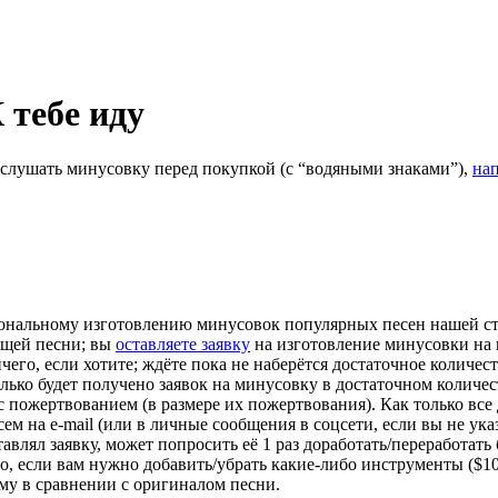
 тебе иду
ослушать минусовку перед покупкой (с “водяными знаками”),
на
ональному изготовлению минусовок популярных песен нашей сту
ющей песни; вы
оставляете заявку
на изготовление минусовки на 
 ничего, если хотите; ждёте пока не наберётся достаточное колич
лько будет получено заявок на минусовку в достаточном количес
у с пожертвованием (в размере их пожертвования). Как только все
 на e-mail (или в личные сообщения в соцсети, если вы не указы
авлял заявку, может попросить её 1 раз доработать/переработать
о, если вам нужно добавить/убрать какие-либо инструменты ($10
-му в сравнении с оригиналом песни.