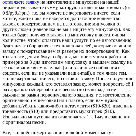
оставляете заявку
на изготовление минусовки на нашей
бирже и указываете сумму, которую готовы пожертвовать (от
0 $/руб./грн.), т.е. вы можете не жертвовать ничего, если
хотите; ждёте пока не наберётся достаточное количество
заявок с пожертвованием на изготовление минусовки от
других людей (наверняка не вы 1 ищите эту минусовку). Как
только будет получено заявок на минусовку в достаточном
количестве, чтобы оплатить наши услуги по её изготовлению,
будет начат сбор денег с тех пользователей, которые оставили
заявку с пожертвованием (в размере их пожертвования). Как
только все деньги будут собраны, мы приступим к работе и
примерно за 3 дня изготовим минусовку и вышлем ссылку на
её скачивание всем на e-mail (или в личные сообщения в
соцсети, если вы не указывали ваш e-mail), в том числе тем,
кто не жертвовал ничего, но оставил заявку. После получения
минусовки каждый, кто оставлял заявку, может попросить её 1
раз доработать/переработать бесплатно (если задача не
выходит за рамки первоначального задания, т.е. изготовление
оригинальной минусовки) или платно, если вам нужно
добавить/убрать какие-либо инструменты ($10-$20), изменить
тональность ($10) или предоставить мультитрек ($10).
Изначально минусовка изготавливается 1 к 1-му в сравнении
с оригиналом песни.
Все, кто внёс пожертвование, в любой момент могут