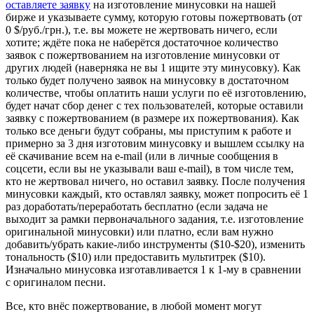
оставляете заявку
на изготовление минусовки на нашей
бирже и указываете сумму, которую готовы пожертвовать (от
0 $/руб./грн.), т.е. вы можете не жертвовать ничего, если
хотите; ждёте пока не наберётся достаточное количество
заявок с пожертвованием на изготовление минусовки от
других людей (наверняка не вы 1 ищите эту минусовку). Как
только будет получено заявок на минусовку в достаточном
количестве, чтобы оплатить наши услуги по её изготовлению,
будет начат сбор денег с тех пользователей, которые оставили
заявку с пожертвованием (в размере их пожертвования). Как
только все деньги будут собраны, мы приступим к работе и
примерно за 3 дня изготовим минусовку и вышлем ссылку на
её скачивание всем на e-mail (или в личные сообщения в
соцсети, если вы не указывали ваш e-mail), в том числе тем,
кто не жертвовал ничего, но оставил заявку. После получения
минусовки каждый, кто оставлял заявку, может попросить её 1
раз доработать/переработать бесплатно (если задача не
выходит за рамки первоначального задания, т.е. изготовление
оригинальной минусовки) или платно, если вам нужно
добавить/убрать какие-либо инструменты ($10-$20), изменить
тональность ($10) или предоставить мультитрек ($10).
Изначально минусовка изготавливается 1 к 1-му в сравнении
с оригиналом песни.
Все, кто внёс пожертвование, в любой момент могут