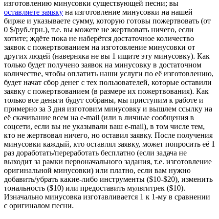
изготовлению минусовки существующей песни; вы
оставляете заявку
на изготовление минусовки на нашей
бирже и указываете сумму, которую готовы пожертвовать (от
0 $/руб./грн.), т.е. вы можете не жертвовать ничего, если
хотите; ждёте пока не наберётся достаточное количество
заявок с пожертвованием на изготовление минусовки от
других людей (наверняка не вы 1 ищите эту минусовку). Как
только будет получено заявок на минусовку в достаточном
количестве, чтобы оплатить наши услуги по её изготовлению,
будет начат сбор денег с тех пользователей, которые оставили
заявку с пожертвованием (в размере их пожертвования). Как
только все деньги будут собраны, мы приступим к работе и
примерно за 3 дня изготовим минусовку и вышлем ссылку на
её скачивание всем на e-mail (или в личные сообщения в
соцсети, если вы не указывали ваш e-mail), в том числе тем,
кто не жертвовал ничего, но оставил заявку. После получения
минусовки каждый, кто оставлял заявку, может попросить её 1
раз доработать/переработать бесплатно (если задача не
выходит за рамки первоначального задания, т.е. изготовление
оригинальной минусовки) или платно, если вам нужно
добавить/убрать какие-либо инструменты ($10-$20), изменить
тональность ($10) или предоставить мультитрек ($10).
Изначально минусовка изготавливается 1 к 1-му в сравнении
с оригиналом песни.