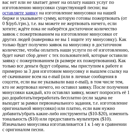
вас нет или не хватает денег на оплату наших услуг по
изготовлению минусовки существующей песни; вы
оставляете заявку
на изготовление минусовки на нашей
бирже и указываете сумму, которую готовы пожертвовать (от
0 $/руб./грн.), т.е. вы можете не жертвовать ничего, если
хотите; ждёте пока не наберётся достаточное количество
заявок с пожертвованием на изготовление минусовки от
других людей (наверняка не вы 1 ищите эту минусовку). Как
только будет получено заявок на минусовку в достаточном
количестве, чтобы оплатить наши услуги по её изготовлению,
будет начат сбор денег с тех пользователей, которые оставили
заявку с пожертвованием (в размере их пожертвования). Как
только все деньги будут собраны, мы приступим к работе и
примерно за 3 дня изготовим минусовку и вышлем ссылку на
её скачивание всем на e-mail (или в личные сообщения в
соцсети, если вы не указывали ваш e-mail), в том числе тем,
кто не жертвовал ничего, но оставил заявку. После получения
минусовки каждый, кто оставлял заявку, может попросить её 1
раз доработать/переработать бесплатно (если задача не
выходит за рамки первоначального задания, т.е. изготовление
оригинальной минусовки) или платно, если вам нужно
добавить/убрать какие-либо инструменты ($10-$20), изменить
тональность ($10) или предоставить мультитрек ($10).
Изначально минусовка изготавливается 1 к 1-му в сравнении
с оригиналом песни.