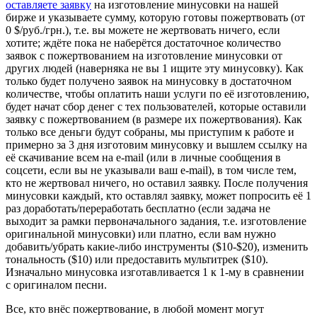
оставляете заявку
на изготовление минусовки на нашей
бирже и указываете сумму, которую готовы пожертвовать (от
0 $/руб./грн.), т.е. вы можете не жертвовать ничего, если
хотите; ждёте пока не наберётся достаточное количество
заявок с пожертвованием на изготовление минусовки от
других людей (наверняка не вы 1 ищите эту минусовку). Как
только будет получено заявок на минусовку в достаточном
количестве, чтобы оплатить наши услуги по её изготовлению,
будет начат сбор денег с тех пользователей, которые оставили
заявку с пожертвованием (в размере их пожертвования). Как
только все деньги будут собраны, мы приступим к работе и
примерно за 3 дня изготовим минусовку и вышлем ссылку на
её скачивание всем на e-mail (или в личные сообщения в
соцсети, если вы не указывали ваш e-mail), в том числе тем,
кто не жертвовал ничего, но оставил заявку. После получения
минусовки каждый, кто оставлял заявку, может попросить её 1
раз доработать/переработать бесплатно (если задача не
выходит за рамки первоначального задания, т.е. изготовление
оригинальной минусовки) или платно, если вам нужно
добавить/убрать какие-либо инструменты ($10-$20), изменить
тональность ($10) или предоставить мультитрек ($10).
Изначально минусовка изготавливается 1 к 1-му в сравнении
с оригиналом песни.
Все, кто внёс пожертвование, в любой момент могут