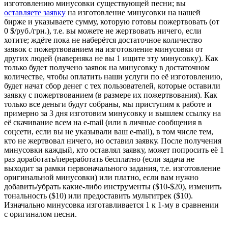
изготовлению минусовки существующей песни; вы
оставляете заявку
на изготовление минусовки на нашей
бирже и указываете сумму, которую готовы пожертвовать (от
0 $/руб./грн.), т.е. вы можете не жертвовать ничего, если
хотите; ждёте пока не наберётся достаточное количество
заявок с пожертвованием на изготовление минусовки от
других людей (наверняка не вы 1 ищите эту минусовку). Как
только будет получено заявок на минусовку в достаточном
количестве, чтобы оплатить наши услуги по её изготовлению,
будет начат сбор денег с тех пользователей, которые оставили
заявку с пожертвованием (в размере их пожертвования). Как
только все деньги будут собраны, мы приступим к работе и
примерно за 3 дня изготовим минусовку и вышлем ссылку на
её скачивание всем на e-mail (или в личные сообщения в
соцсети, если вы не указывали ваш e-mail), в том числе тем,
кто не жертвовал ничего, но оставил заявку. После получения
минусовки каждый, кто оставлял заявку, может попросить её 1
раз доработать/переработать бесплатно (если задача не
выходит за рамки первоначального задания, т.е. изготовление
оригинальной минусовки) или платно, если вам нужно
добавить/убрать какие-либо инструменты ($10-$20), изменить
тональность ($10) или предоставить мультитрек ($10).
Изначально минусовка изготавливается 1 к 1-му в сравнении
с оригиналом песни.