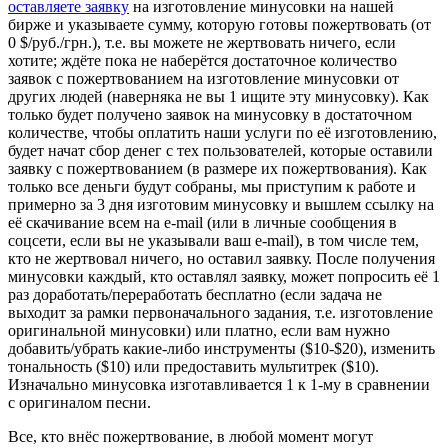
оставляете заявку
на изготовление минусовки на нашей
бирже и указываете сумму, которую готовы пожертвовать (от
0 $/руб./грн.), т.е. вы можете не жертвовать ничего, если
хотите; ждёте пока не наберётся достаточное количество
заявок с пожертвованием на изготовление минусовки от
других людей (наверняка не вы 1 ищите эту минусовку). Как
только будет получено заявок на минусовку в достаточном
количестве, чтобы оплатить наши услуги по её изготовлению,
будет начат сбор денег с тех пользователей, которые оставили
заявку с пожертвованием (в размере их пожертвования). Как
только все деньги будут собраны, мы приступим к работе и
примерно за 3 дня изготовим минусовку и вышлем ссылку на
её скачивание всем на e-mail (или в личные сообщения в
соцсети, если вы не указывали ваш e-mail), в том числе тем,
кто не жертвовал ничего, но оставил заявку. После получения
минусовки каждый, кто оставлял заявку, может попросить её 1
раз доработать/переработать бесплатно (если задача не
выходит за рамки первоначального задания, т.е. изготовление
оригинальной минусовки) или платно, если вам нужно
добавить/убрать какие-либо инструменты ($10-$20), изменить
тональность ($10) или предоставить мультитрек ($10).
Изначально минусовка изготавливается 1 к 1-му в сравнении
с оригиналом песни.
Все, кто внёс пожертвование, в любой момент могут