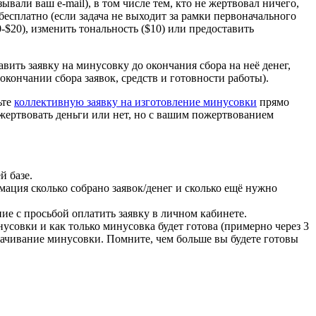
вали ваш e-mail), в том числе тем, кто не жертвовал ничего,
 бесплатно (если задача не выходит за рамки первоначального
-$20), изменить тональность ($10) или предоставить
авить заявку на минусовку до окончания сбора на неё денег,
кончании сбора заявок, средств и готовности работы).
ьте
коллективную заявку на изготовление минусовки
прямо
жертвовать деньги или нет, но с вашим пожертвованием
й базе.
мация сколько собрано заявок/денег и сколько ещё нужно
ие с просьбой оплатить заявку в личном кабинете.
инусовки и как только минусовка будет готова (примерно через 3
скачивание минусовки. Помните, чем больше вы будете готовы