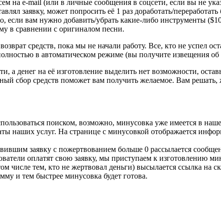
 на e-mail (или в личные сообщения в соцсети, если вы не указы
авлял заявку, может попросить её 1 раз доработать/переработать
о, если вам нужно добавить/убрать какие-либо инструменты ($10
-му в сравнении с оригиналом песни.
озврат средств, пока мы не начали работу. Все, кто не успел ост
 полностью в автоматическом режиме (вы получите извещения об о
ти, а денег на её изготовление выделить нет возможности, остав
ый сбор средств поможет вам получить желаемое. Вам решать, 
спользоваться поиском, возможно, минусовка уже имеется в наше
латы наших услуг. На странице с минусовкой отображается инфор
тавившим заявку с пожертвованием больше 0 рассылается сообщен
льзователи оплатят свою заявку, мы приступаем к изготовлению м
том числе тем, кто не жертвовал деньги) высылается ссылка на 
мму и тем быстрее минусовка будет готова.