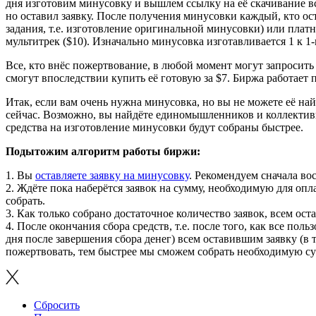
дня изготовим минусовку и вышлем ссылку на её скачивание всем
но оставил заявку. После получения минусовки каждый, кто ост
задания, т.е. изготовление оригинальной минусовки) или платн
мультитрек ($10). Изначально минусовка изготавливается 1 к 1
Все, кто внёс пожертвование, в любой момент могут запросить в
смогут впоследствии купить её готовую за $7. Биржа работает
Итак, если вам очень нужна минусовка, но вы не можете её най
сейчас. Возможно, вы найдёте единомышленников и коллективн
средства на изготовление минусовки будут собраны быстрее.
Подытожим алгоритм работы биржи:
1. Вы
оставляете заявку на минусовку
. Рекомендуем сначала во
2. Ждёте пока наберётся заявок на сумму, необходимую для оп
собрать.
3. Как только собрано достаточное количество заявок, всем ос
4. После окончания сбора средств, т.е. после того, как все по
дня после завершения сбора денег) всем оставившим заявку (в 
пожертвовать, тем быстрее мы сможем собрать необходимую су
Сбросить