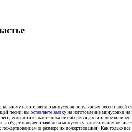
частье
ональному изготовлению минусовок популярных песен нашей сту
ющей песни; вы
оставляете заявку
на изготовление минусовки на 
 ничего, если хотите; ждёте пока не наберётся достаточное колич
лько будет получено заявок на минусовку в достаточном количес
у с пожертвованием (в размере их пожертвования). Как только все