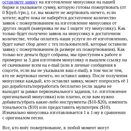
оставляете заявку
на изготовление минусовки на нашей
бирже и указываете сумму, которую готовы пожертвовать (от
0 $/руб./грн.), т.е. вы можете не жертвовать ничего, если
хотите; ждёте пока не наберётся достаточное количество
заявок с пожертвованием на изготовление минусовки от
других людей (наверняка не вы 1 ищите эту минусовку). Как
только будет получено заявок на минусовку в достаточном
количестве, чтобы оплатить наши услуги по её изготовлению,
будет начат сбор денег с тех пользователей, которые оставили
заявку с пожертвованием (в размере их пожертвования). Как
только все деньги будут собраны, мы приступим к работе и
примерно за 3 дня изготовим минусовку и вышлем ссылку на
её скачивание всем на e-mail (или в личные сообщения в
соцсети, если вы не указывали ваш e-mail), в том числе тем,
кто не жертвовал ничего, но оставил заявку. После получения
минусовки каждый, кто оставлял заявку, может попросить её 1
раз доработать/переработать бесплатно (если задача не
выходит за рамки первоначального задания, т.е. изготовление
оригинальной минусовки) или платно, если вам нужно
добавить/убрать какие-либо инструменты ($10-$20), изменить
тональность ($10) или предоставить мультитрек ($10).
Изначально минусовка изготавливается 1 к 1-му в сравнении
с оригиналом песни.
Все, кто внёс пожертвование, в любой момент могут