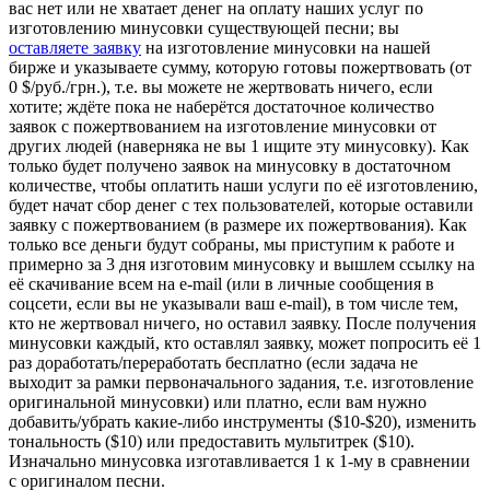
вас нет или не хватает денег на оплату наших услуг по
изготовлению минусовки существующей песни; вы
оставляете заявку
на изготовление минусовки на нашей
бирже и указываете сумму, которую готовы пожертвовать (от
0 $/руб./грн.), т.е. вы можете не жертвовать ничего, если
хотите; ждёте пока не наберётся достаточное количество
заявок с пожертвованием на изготовление минусовки от
других людей (наверняка не вы 1 ищите эту минусовку). Как
только будет получено заявок на минусовку в достаточном
количестве, чтобы оплатить наши услуги по её изготовлению,
будет начат сбор денег с тех пользователей, которые оставили
заявку с пожертвованием (в размере их пожертвования). Как
только все деньги будут собраны, мы приступим к работе и
примерно за 3 дня изготовим минусовку и вышлем ссылку на
её скачивание всем на e-mail (или в личные сообщения в
соцсети, если вы не указывали ваш e-mail), в том числе тем,
кто не жертвовал ничего, но оставил заявку. После получения
минусовки каждый, кто оставлял заявку, может попросить её 1
раз доработать/переработать бесплатно (если задача не
выходит за рамки первоначального задания, т.е. изготовление
оригинальной минусовки) или платно, если вам нужно
добавить/убрать какие-либо инструменты ($10-$20), изменить
тональность ($10) или предоставить мультитрек ($10).
Изначально минусовка изготавливается 1 к 1-му в сравнении
с оригиналом песни.