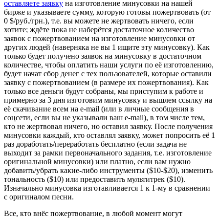
оставляете заявку
на изготовление минусовки на нашей
бирже и указываете сумму, которую готовы пожертвовать (от
0 $/руб./грн.), т.е. вы можете не жертвовать ничего, если
хотите; ждёте пока не наберётся достаточное количество
заявок с пожертвованием на изготовление минусовки от
других людей (наверняка не вы 1 ищите эту минусовку). Как
только будет получено заявок на минусовку в достаточном
количестве, чтобы оплатить наши услуги по её изготовлению,
будет начат сбор денег с тех пользователей, которые оставили
заявку с пожертвованием (в размере их пожертвования). Как
только все деньги будут собраны, мы приступим к работе и
примерно за 3 дня изготовим минусовку и вышлем ссылку на
её скачивание всем на e-mail (или в личные сообщения в
соцсети, если вы не указывали ваш e-mail), в том числе тем,
кто не жертвовал ничего, но оставил заявку. После получения
минусовки каждый, кто оставлял заявку, может попросить её 1
раз доработать/переработать бесплатно (если задача не
выходит за рамки первоначального задания, т.е. изготовление
оригинальной минусовки) или платно, если вам нужно
добавить/убрать какие-либо инструменты ($10-$20), изменить
тональность ($10) или предоставить мультитрек ($10).
Изначально минусовка изготавливается 1 к 1-му в сравнении
с оригиналом песни.
Все, кто внёс пожертвование, в любой момент могут