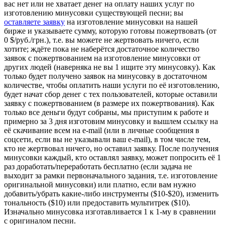
вас нет или не хватает денег на оплату наших услуг по
изготовлению минусовки существующей песни; вы
оставляете заявку
на изготовление минусовки на нашей
бирже и указываете сумму, которую готовы пожертвовать (от
0 $/руб./грн.), т.е. вы можете не жертвовать ничего, если
хотите; ждёте пока не наберётся достаточное количество
заявок с пожертвованием на изготовление минусовки от
других людей (наверняка не вы 1 ищите эту минусовку). Как
только будет получено заявок на минусовку в достаточном
количестве, чтобы оплатить наши услуги по её изготовлению,
будет начат сбор денег с тех пользователей, которые оставили
заявку с пожертвованием (в размере их пожертвования). Как
только все деньги будут собраны, мы приступим к работе и
примерно за 3 дня изготовим минусовку и вышлем ссылку на
её скачивание всем на e-mail (или в личные сообщения в
соцсети, если вы не указывали ваш e-mail), в том числе тем,
кто не жертвовал ничего, но оставил заявку. После получения
минусовки каждый, кто оставлял заявку, может попросить её 1
раз доработать/переработать бесплатно (если задача не
выходит за рамки первоначального задания, т.е. изготовление
оригинальной минусовки) или платно, если вам нужно
добавить/убрать какие-либо инструменты ($10-$20), изменить
тональность ($10) или предоставить мультитрек ($10).
Изначально минусовка изготавливается 1 к 1-му в сравнении
с оригиналом песни.