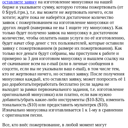
оставляете заявку
на изготовление минусовки на нашей
бирже и указываете сумму, которую готовы пожертвовать (от
0 $/руб./грн.), т.е. вы можете не жертвовать ничего, если
хотите; ждёте пока не наберётся достаточное количество
заявок с пожертвованием на изготовление минусовки от
других людей (наверняка не вы 1 ищите эту минусовку). Как
только будет получено заявок на минусовку в достаточном
количестве, чтобы оплатить наши услуги по её изготовлению,
будет начат сбор денег с тех пользователей, которые оставили
заявку с пожертвованием (в размере их пожертвования). Как
только все деньги будут собраны, мы приступим к работе и
примерно за 3 дня изготовим минусовку и вышлем ссылку на
её скачивание всем на e-mail (или в личные сообщения в
соцсети, если вы не указывали ваш e-mail), в том числе тем,
кто не жертвовал ничего, но оставил заявку. После получения
минусовки каждый, кто оставлял заявку, может попросить её 1
раз доработать/переработать бесплатно (если задача не
выходит за рамки первоначального задания, т.е. изготовление
оригинальной минусовки) или платно, если вам нужно
добавить/убрать какие-либо инструменты ($10-$20), изменить
тональность ($10) или предоставить мультитрек ($10).
Изначально минусовка изготавливается 1 к 1-му в сравнении
с оригиналом песни.
Все, кто внёс пожертвование, в любой момент могут