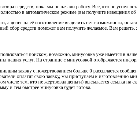
озврат средств, пока мы не начали работу. Все, кто не успел ост
 полностью в автоматическом режиме (вы получите извещения об о
ти, а денег на её изготовление выделить нет возможности, остав
ый сбор средств поможет вам получить желаемое. Вам решать, 
спользоваться поиском, возможно, минусовка уже имеется в наше
латы наших услуг. На странице с минусовкой отображается инфор
тавившим заявку с пожертвованием больше 0 рассылается сообщен
льзователи оплатят свою заявку, мы приступаем к изготовлению м
том числе тем, кто не жертвовал деньги) высылается ссылка на 
мму и тем быстрее минусовка будет готова.