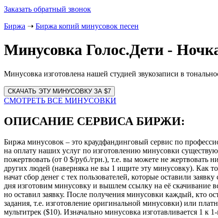
Заказать обратный звонок
Биржа
➝
Биржа копий минусовок песен
Минусовка Голос.Дети - Ночк
Минусовка изготовлена нашей студией звукозаписи в тонально
Website
URL
СМОТРЕТЬ ВСЕ МИНУСОВКИ
ОПИСАНИЕ СЕРВИСА БИРЖИ:
Биржа минусовок – это краудфандинговый сервис по професси
на оплату наших услуг по изготовлению минусовки существу
пожертвовать (от 0 $/руб./грн.), т.е. вы можете не жертвовать
других людей (наверняка не вы 1 ищите эту минусовку). Как то
начат сбор денег с тех пользователей, которые оставили заявк
дня изготовим минусовку и вышлем ссылку на её скачивание всем
но оставил заявку. После получения минусовки каждый, кто ост
задания, т.е. изготовление оригинальной минусовки) или платн
мультитрек ($10). Изначально минусовка изготавливается 1 к 1