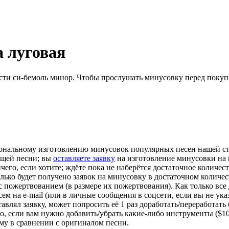
а луговая
сти си-бемоль минор. Чтобы прослушать минусовку перед покуп
ональному изготовлению минусовок популярных песен нашей сту
ющей песни; вы
оставляете заявку
на изготовление минусовки на 
 ничего, если хотите; ждёте пока не наберётся достаточное колич
лько будет получено заявок на минусовку в достаточном количес
у с пожертвованием (в размере их пожертвования). Как только все
 на e-mail (или в личные сообщения в соцсети, если вы не указы
авлял заявку, может попросить её 1 раз доработать/переработать
о, если вам нужно добавить/убрать какие-либо инструменты ($10
-му в сравнении с оригиналом песни.