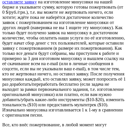
оставляете заявку
на изготовление минусовки на нашей
бирже и указываете сумму, которую готовы пожертвовать (от
0 $/руб./грн.), т.е. вы можете не жертвовать ничего, если
хотите; ждёте пока не наберётся достаточное количество
заявок с пожертвованием на изготовление минусовки от
других людей (наверняка не вы 1 ищите эту минусовку). Как
только будет получено заявок на минусовку в достаточном
количестве, чтобы оплатить наши услуги по её изготовлению,
будет начат сбор денег с тех пользователей, которые оставили
заявку с пожертвованием (в размере их пожертвования). Как
только все деньги будут собраны, мы приступим к работе и
примерно за 3 дня изготовим минусовку и вышлем ссылку на
её скачивание всем на e-mail (или в личные сообщения в
соцсети, если вы не указывали ваш e-mail), в том числе тем,
кто не жертвовал ничего, но оставил заявку. После получения
минусовки каждый, кто оставлял заявку, может попросить её 1
раз доработать/переработать бесплатно (если задача не
выходит за рамки первоначального задания, т.е. изготовление
оригинальной минусовки) или платно, если вам нужно
добавить/убрать какие-либо инструменты ($10-$20), изменить
тональность ($10) или предоставить мультитрек ($10).
Изначально минусовка изготавливается 1 к 1-му в сравнении
с оригиналом песни.
Все, кто внёс пожертвование, в любой момент могут