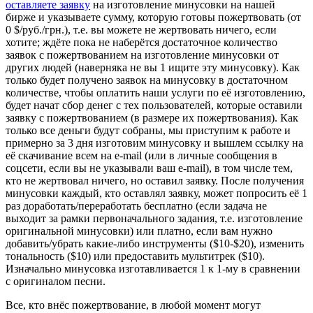
оставляете заявку
на изготовление минусовки на нашей
бирже и указываете сумму, которую готовы пожертвовать (от
0 $/руб./грн.), т.е. вы можете не жертвовать ничего, если
хотите; ждёте пока не наберётся достаточное количество
заявок с пожертвованием на изготовление минусовки от
других людей (наверняка не вы 1 ищите эту минусовку). Как
только будет получено заявок на минусовку в достаточном
количестве, чтобы оплатить наши услуги по её изготовлению,
будет начат сбор денег с тех пользователей, которые оставили
заявку с пожертвованием (в размере их пожертвования). Как
только все деньги будут собраны, мы приступим к работе и
примерно за 3 дня изготовим минусовку и вышлем ссылку на
её скачивание всем на e-mail (или в личные сообщения в
соцсети, если вы не указывали ваш e-mail), в том числе тем,
кто не жертвовал ничего, но оставил заявку. После получения
минусовки каждый, кто оставлял заявку, может попросить её 1
раз доработать/переработать бесплатно (если задача не
выходит за рамки первоначального задания, т.е. изготовление
оригинальной минусовки) или платно, если вам нужно
добавить/убрать какие-либо инструменты ($10-$20), изменить
тональность ($10) или предоставить мультитрек ($10).
Изначально минусовка изготавливается 1 к 1-му в сравнении
с оригиналом песни.
Все, кто внёс пожертвование, в любой момент могут