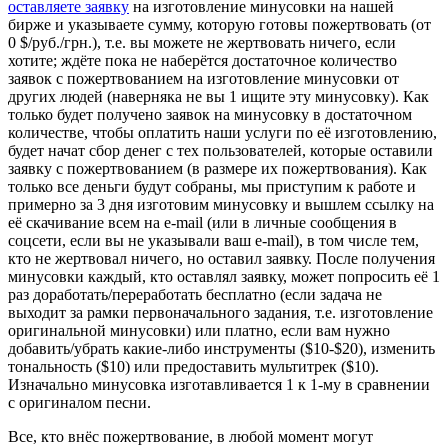
оставляете заявку
на изготовление минусовки на нашей
бирже и указываете сумму, которую готовы пожертвовать (от
0 $/руб./грн.), т.е. вы можете не жертвовать ничего, если
хотите; ждёте пока не наберётся достаточное количество
заявок с пожертвованием на изготовление минусовки от
других людей (наверняка не вы 1 ищите эту минусовку). Как
только будет получено заявок на минусовку в достаточном
количестве, чтобы оплатить наши услуги по её изготовлению,
будет начат сбор денег с тех пользователей, которые оставили
заявку с пожертвованием (в размере их пожертвования). Как
только все деньги будут собраны, мы приступим к работе и
примерно за 3 дня изготовим минусовку и вышлем ссылку на
её скачивание всем на e-mail (или в личные сообщения в
соцсети, если вы не указывали ваш e-mail), в том числе тем,
кто не жертвовал ничего, но оставил заявку. После получения
минусовки каждый, кто оставлял заявку, может попросить её 1
раз доработать/переработать бесплатно (если задача не
выходит за рамки первоначального задания, т.е. изготовление
оригинальной минусовки) или платно, если вам нужно
добавить/убрать какие-либо инструменты ($10-$20), изменить
тональность ($10) или предоставить мультитрек ($10).
Изначально минусовка изготавливается 1 к 1-му в сравнении
с оригиналом песни.
Все, кто внёс пожертвование, в любой момент могут