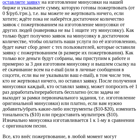
оставляете заявку
на изготовление минусовки на нашей
бирже и указываете сумму, которую готовы пожертвовать (от
0 $/руб./грн.), т.е. вы можете не жертвовать ничего, если
хотите; ждёте пока не наберётся достаточное количество
заявок с пожертвованием на изготовление минусовки от
других людей (наверняка не вы 1 ищите эту минусовку). Как
только будет получено заявок на минусовку в достаточном
количестве, чтобы оплатить наши услуги по её изготовлению,
будет начат сбор денег с тех пользователей, которые оставили
заявку с пожертвованием (в размере их пожертвования). Как
только все деньги будут собраны, мы приступим к работе и
примерно за 3 дня изготовим минусовку и вышлем ссылку на
её скачивание всем на e-mail (или в личные сообщения в
соцсети, если вы не указывали ваш e-mail), в том числе тем,
кто не жертвовал ничего, но оставил заявку. После получения
минусовки каждый, кто оставлял заявку, может попросить её 1
раз доработать/переработать бесплатно (если задача не
выходит за рамки первоначального задания, т.е. изготовление
оригинальной минусовки) или платно, если вам нужно
добавить/убрать какие-либо инструменты ($10-$20), изменить
тональность ($10) или предоставить мультитрек ($10).
Изначально минусовка изготавливается 1 к 1-му в сравнении
с оригиналом песни.
Все, кто внёс пожертвование, в любой момент могут