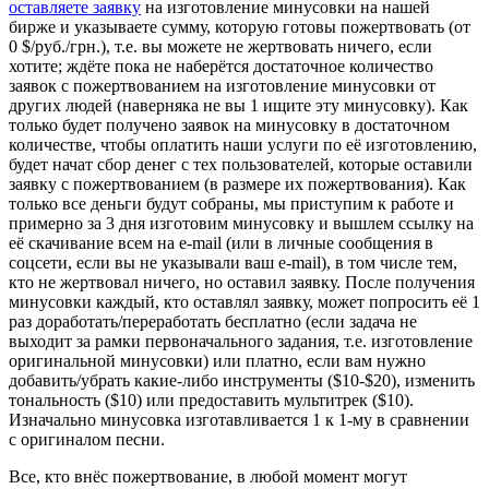
оставляете заявку
на изготовление минусовки на нашей
бирже и указываете сумму, которую готовы пожертвовать (от
0 $/руб./грн.), т.е. вы можете не жертвовать ничего, если
хотите; ждёте пока не наберётся достаточное количество
заявок с пожертвованием на изготовление минусовки от
других людей (наверняка не вы 1 ищите эту минусовку). Как
только будет получено заявок на минусовку в достаточном
количестве, чтобы оплатить наши услуги по её изготовлению,
будет начат сбор денег с тех пользователей, которые оставили
заявку с пожертвованием (в размере их пожертвования). Как
только все деньги будут собраны, мы приступим к работе и
примерно за 3 дня изготовим минусовку и вышлем ссылку на
её скачивание всем на e-mail (или в личные сообщения в
соцсети, если вы не указывали ваш e-mail), в том числе тем,
кто не жертвовал ничего, но оставил заявку. После получения
минусовки каждый, кто оставлял заявку, может попросить её 1
раз доработать/переработать бесплатно (если задача не
выходит за рамки первоначального задания, т.е. изготовление
оригинальной минусовки) или платно, если вам нужно
добавить/убрать какие-либо инструменты ($10-$20), изменить
тональность ($10) или предоставить мультитрек ($10).
Изначально минусовка изготавливается 1 к 1-му в сравнении
с оригиналом песни.
Все, кто внёс пожертвование, в любой момент могут