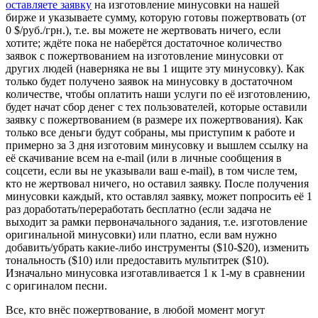
оставляете заявку
на изготовление минусовки на нашей
бирже и указываете сумму, которую готовы пожертвовать (от
0 $/руб./грн.), т.е. вы можете не жертвовать ничего, если
хотите; ждёте пока не наберётся достаточное количество
заявок с пожертвованием на изготовление минусовки от
других людей (наверняка не вы 1 ищите эту минусовку). Как
только будет получено заявок на минусовку в достаточном
количестве, чтобы оплатить наши услуги по её изготовлению,
будет начат сбор денег с тех пользователей, которые оставили
заявку с пожертвованием (в размере их пожертвования). Как
только все деньги будут собраны, мы приступим к работе и
примерно за 3 дня изготовим минусовку и вышлем ссылку на
её скачивание всем на e-mail (или в личные сообщения в
соцсети, если вы не указывали ваш e-mail), в том числе тем,
кто не жертвовал ничего, но оставил заявку. После получения
минусовки каждый, кто оставлял заявку, может попросить её 1
раз доработать/переработать бесплатно (если задача не
выходит за рамки первоначального задания, т.е. изготовление
оригинальной минусовки) или платно, если вам нужно
добавить/убрать какие-либо инструменты ($10-$20), изменить
тональность ($10) или предоставить мультитрек ($10).
Изначально минусовка изготавливается 1 к 1-му в сравнении
с оригиналом песни.
Все, кто внёс пожертвование, в любой момент могут