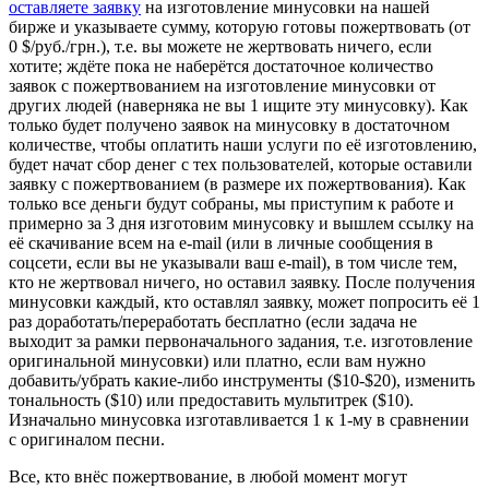
оставляете заявку
на изготовление минусовки на нашей
бирже и указываете сумму, которую готовы пожертвовать (от
0 $/руб./грн.), т.е. вы можете не жертвовать ничего, если
хотите; ждёте пока не наберётся достаточное количество
заявок с пожертвованием на изготовление минусовки от
других людей (наверняка не вы 1 ищите эту минусовку). Как
только будет получено заявок на минусовку в достаточном
количестве, чтобы оплатить наши услуги по её изготовлению,
будет начат сбор денег с тех пользователей, которые оставили
заявку с пожертвованием (в размере их пожертвования). Как
только все деньги будут собраны, мы приступим к работе и
примерно за 3 дня изготовим минусовку и вышлем ссылку на
её скачивание всем на e-mail (или в личные сообщения в
соцсети, если вы не указывали ваш e-mail), в том числе тем,
кто не жертвовал ничего, но оставил заявку. После получения
минусовки каждый, кто оставлял заявку, может попросить её 1
раз доработать/переработать бесплатно (если задача не
выходит за рамки первоначального задания, т.е. изготовление
оригинальной минусовки) или платно, если вам нужно
добавить/убрать какие-либо инструменты ($10-$20), изменить
тональность ($10) или предоставить мультитрек ($10).
Изначально минусовка изготавливается 1 к 1-му в сравнении
с оригиналом песни.
Все, кто внёс пожертвование, в любой момент могут