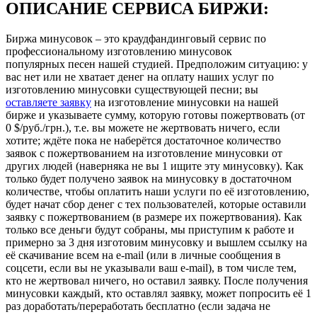
ОПИСАНИЕ СЕРВИСА БИРЖИ:
Биржа минусовок – это краудфандинговый сервис по
профессиональному изготовлению минусовок
популярных песен нашей студией. Предположим ситуацию: у
вас нет или не хватает денег на оплату наших услуг по
изготовлению минусовки существующей песни; вы
оставляете заявку
на изготовление минусовки на нашей
бирже и указываете сумму, которую готовы пожертвовать (от
0 $/руб./грн.), т.е. вы можете не жертвовать ничего, если
хотите; ждёте пока не наберётся достаточное количество
заявок с пожертвованием на изготовление минусовки от
других людей (наверняка не вы 1 ищите эту минусовку). Как
только будет получено заявок на минусовку в достаточном
количестве, чтобы оплатить наши услуги по её изготовлению,
будет начат сбор денег с тех пользователей, которые оставили
заявку с пожертвованием (в размере их пожертвования). Как
только все деньги будут собраны, мы приступим к работе и
примерно за 3 дня изготовим минусовку и вышлем ссылку на
её скачивание всем на e-mail (или в личные сообщения в
соцсети, если вы не указывали ваш e-mail), в том числе тем,
кто не жертвовал ничего, но оставил заявку. После получения
минусовки каждый, кто оставлял заявку, может попросить её 1
раз доработать/переработать бесплатно (если задача не