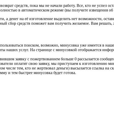
озврат средств, пока мы не начали работу. Все, кто не успел ост
 полностью в автоматическом режиме (вы получите извещения об о
ти, а денег на её изготовление выделить нет возможности, остав
ый сбор средств поможет вам получить желаемое. Вам решать, 
спользоваться поиском, возможно, минусовка уже имеется в наше
латы наших услуг. На странице с минусовкой отображается инфор
тавившим заявку с пожертвованием больше 0 рассылается сообщен
льзователи оплатят свою заявку, мы приступаем к изготовлению м
том числе тем, кто не жертвовал деньги) высылается ссылка на 
мму и тем быстрее минусовка будет готова.