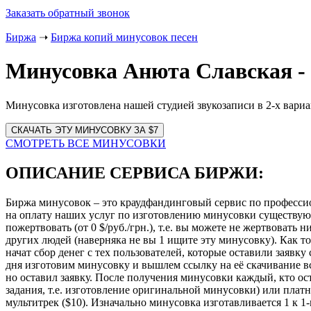
Заказать обратный звонок
Биржа
➝
Биржа копий минусовок песен
Минусовка Анюта Славская -
Минусовка изготовлена нашей студией звукозаписи в 2-х вариа
Website
URL
СМОТРЕТЬ ВСЕ МИНУСОВКИ
ОПИСАНИЕ СЕРВИСА БИРЖИ:
Биржа минусовок – это краудфандинговый сервис по професси
на оплату наших услуг по изготовлению минусовки существу
пожертвовать (от 0 $/руб./грн.), т.е. вы можете не жертвовать
других людей (наверняка не вы 1 ищите эту минусовку). Как то
начат сбор денег с тех пользователей, которые оставили заявк
дня изготовим минусовку и вышлем ссылку на её скачивание всем
но оставил заявку. После получения минусовки каждый, кто ост
задания, т.е. изготовление оригинальной минусовки) или платн
мультитрек ($10). Изначально минусовка изготавливается 1 к 1