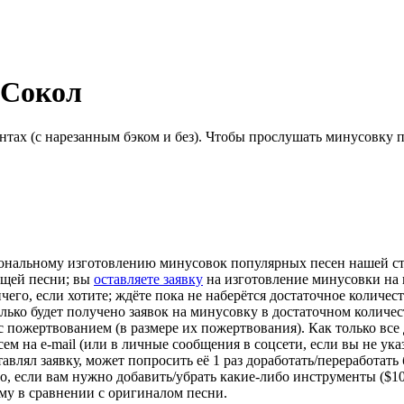
 Сокол
нтах (с нарезанным бэком и без). Чтобы прослушать минусовку 
ональному изготовлению минусовок популярных песен нашей сту
ющей песни; вы
оставляете заявку
на изготовление минусовки на 
 ничего, если хотите; ждёте пока не наберётся достаточное колич
лько будет получено заявок на минусовку в достаточном количес
у с пожертвованием (в размере их пожертвования). Как только все
 на e-mail (или в личные сообщения в соцсети, если вы не указы
авлял заявку, может попросить её 1 раз доработать/переработать
о, если вам нужно добавить/убрать какие-либо инструменты ($10
-му в сравнении с оригиналом песни.