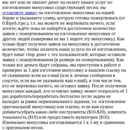
вас нет или не хватает денег на оплату наших услуг по
изготовлению минусовки существующей песни; вы
оставляете заявку
на изготовление минусовки на нашей
бирже и указываете сумму, которую готовы пожертвовать (от
0 $/руб./грн.), т.е. вы можете не жертвовать ничего, если
хотите; ждёте пока не наберётся достаточное количество
заявок с пожертвованием на изготовление минусовки от
других людей (наверняка не вы 1 ищите эту минусовку). Как
только будет получено заявок на минусовку в достаточном
количестве, чтобы оплатить наши услуги по её изготовлению,
будет начат сбор денег с тех пользователей, которые оставили
заявку с пожертвованием (в размере их пожертвования). Как
только все деньги будут собраны, мы приступим к работе и
примерно за 3 дня изготовим минусовку и вышлем ссылку на
её скачивание всем на e-mail (или в личные сообщения в
соцсети, если вы не указывали ваш e-mail), в том числе тем,
кто не жертвовал ничего, но оставил заявку. После получения
минусовки каждый, кто оставлял заявку, может попросить её 1
раз доработать/переработать бесплатно (если задача не
выходит за рамки первоначального задания, т.е. изготовление
оригинальной минусовки) или платно, если вам нужно
добавить/убрать какие-либо инструменты ($10-$20), изменить
тональность ($10) или предоставить мультитрек ($10).
Изначально минусовка изготавливается 1 к 1-му в сравнении
с оригиналом песни.