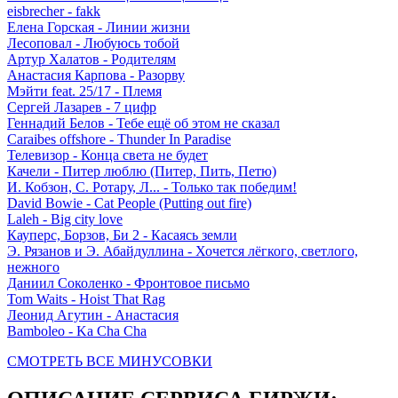
eisbrecher - fakk
Елена Горская - Линии жизни
Лесоповал - Любуюсь тобой
Артур Халатов - Родителям
Анастасия Карпова - Разорву
Мэйти feat. 25/17 - Племя
Cергей Лазарев - 7 цифр
Геннадий Белов - Тебе ещё об этом не сказал
Caraibes offshore - Thunder In Paradise
Телевизор - Конца света не будет
Качели - Питер люблю (Питер, Пить, Петю)
И. Кобзон, С. Ротару, Л... - Только так победим!
David Bowie - Cat People (Putting out fire)
Laleh - Big city love
Кауперс, Борзов, Би 2 - Касаясь земли
Э. Рязанов и Э. Абайдуллина - Хочется лёгкого, светлого,
нежного
Даниил Соколенко - Фронтовое письмо
Tom Waits - Hoist That Rag
Леонид Агутин - Анастасия
Bamboleo - Ka Cha Cha
СМОТРЕТЬ ВСЕ МИНУСОВКИ