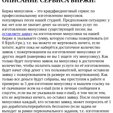
ОПИСАНИЕ СЕРВИСА БИРЖИ:
Биржа минусовок – это краудфандинговый сервис по
профессиональному изготовлению минусовок
популярных песен нашей студией. Предположим ситуацию: у
вас нет или не хватает денег на оплату наших услуг по
изготовлению минусовки существующей песни; вы
оставляете заявку
на изготовление минусовки на нашей
бирже и указываете сумму, которую готовы пожертвовать (от
0 $/руб./грн.), т.е. вы можете не жертвовать ничего, если
хотите; ждёте пока не наберётся достаточное количество
заявок с пожертвованием на изготовление минусовки от
других людей (наверняка не вы 1 ищите эту минусовку). Как
только будет получено заявок на минусовку в достаточном
количестве, чтобы оплатить наши услуги по её изготовлению,
будет начат сбор денег с тех пользователей, которые оставили
заявку с пожертвованием (в размере их пожертвования). Как
только все деньги будут собраны, мы приступим к работе и
примерно за 3 дня изготовим минусовку и вышлем ссылку на
её скачивание всем на e-mail (или в личные сообщения в
соцсети, если вы не указывали ваш e-mail), в том числе тем,
кто не жертвовал ничего, но оставил заявку. После получения
минусовки каждый, кто оставлял заявку, может попросить её 1
раз доработать/переработать бесплатно (если задача не
выходит за рамки первоначального задания, т.е. изготовление