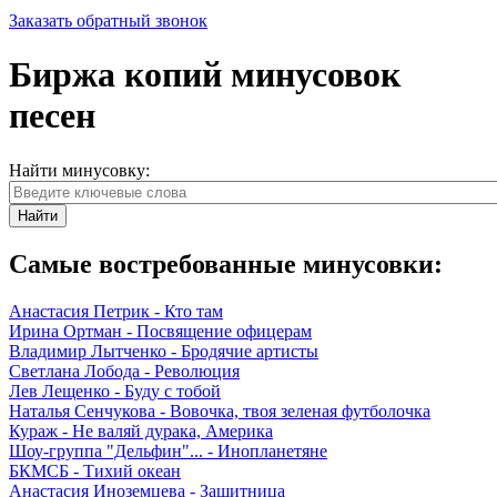
Заказать обратный звонок
Биржа копий минусовок
песен
Найти минусовку:
Найти
Самые востребованные минусовки:
Анастасия Петрик - Кто там
Ирина Ортман - Посвящение офицерам
Владимир Лытченко - Бродячие артисты
Светлана Лобода - Революция
Лев Лещенко - Буду с тобой
Наталья Сенчукова - Вовочка, твоя зеленая футболочка
Кураж - Не валяй дурака, Америка
Шоу-группа "Дельфин"... - Инопланетяне
БКМСБ - Тихий океан
Анастасия Иноземцева - Защитница